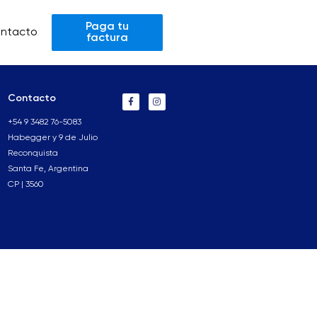
Paga tu
ntacto
factura
Contacto
+54 9 3482 76-5083
Habegger y 9 de Julio
Reconquista
Santa Fe, Argentina
CP | 3560